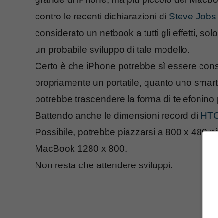
contro le recenti dichiarazioni di
Steve Jobs
considerato un netbook a tutti gli effetti, so
un probabile sviluppo di tale modello.
Certo è che iPhone potrebbe sì essere con
propriamente un portatile, quanto uno smar
potrebbe trascendere la forma di telefonino
Battendo anche le dimensioni record di
HTC
Possibile, potrebbe piazzarsi a 800 x 480 p
MacBook 1280 x 800.
Non resta che attendere sviluppi.