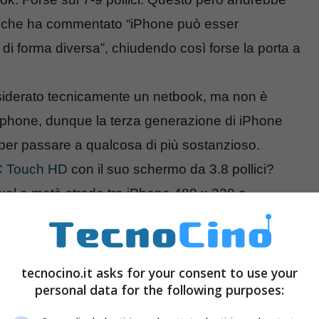
che ha commentato “iPhone può esser
lo di forma diversa”, chiudendo così forse la porta a
siderato tecnicamente un netbook, ma non è
tphone, dunque la terza generazione di iPhone
 per passare a qualcosa di più sostanzioso.
 Touch HD
con il suo schermo da 3.8 pollici?
ixel a metà strada tra iPhone 480 x 320 e
tecnocino.it asks for your consent to use your
personal data for the following purposes: