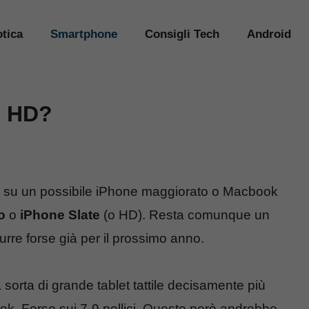
tica
Smartphone
Consigli Tech
Android
e HD?
 su un possibile iPhone maggiorato o Macbook
o
o
iPhone Slate
(o HD). Resta comunque un
rre forse già per il prossimo anno.
 sorta di grande tablet tattile decisamente più
k. Forse sui 7-9 pollici. Questo però andrebbe