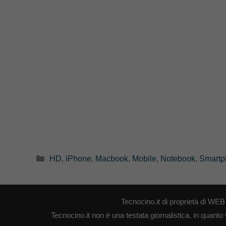
Categorie
HD
,
iPhone
,
Macbook
,
Mobile
,
Notebook
,
Smartp
Tecnocino.it di proprietà di W
Tecnocino.it non è una testata giornalistica, in quanto