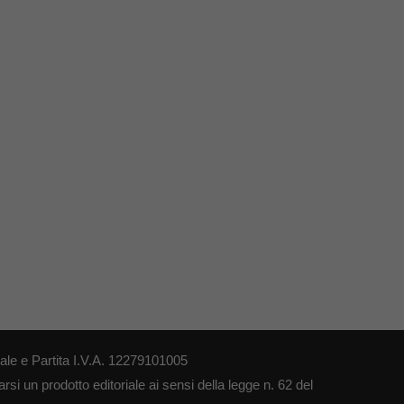
le e Partita I.V.A. 12279101005
si un prodotto editoriale ai sensi della legge n. 62 del