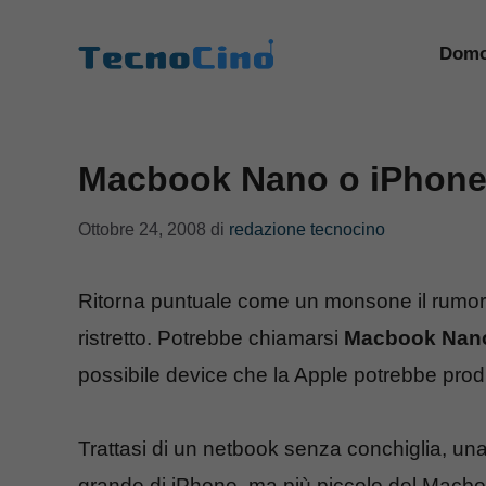
Vai
al
Domo
contenuto
Macbook Nano o iPhon
Ottobre 24, 2008
di
redazione tecnocino
Ritorna puntuale come un monsone il rumor
ristretto. Potrebbe chiamarsi
Macbook Nan
possibile device che la Apple potrebbe produ
Trattasi di un netbook senza conchiglia, una
grande di iPhone, ma più piccolo del Macboo