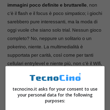
immagini poco definite e bruttarelle
, non
c’è il flash e il focus è poco simpatico; i giochi
sarebbero pure interessanti, ma la moda di
oggi vuole che siano solo trial. Nessun gioco
completo? No, neppure un solitario o un
pokerino, niente. La multimedialità è
supportata per carità, così come per tanti
cellulari entrylevel e niente più, non c’è il Wifi,
la connettività telefonica si limita all’EDGE e il
Bluetooth c’è per miracolo
. Ma è giusto
così.
tecnocino.it asks for your consent to use
your personal data for the following
purposes: