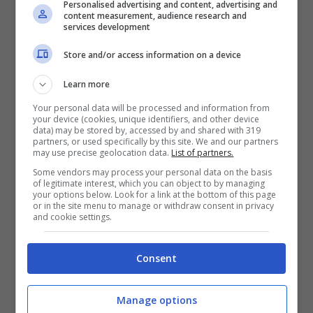
Personalised advertising and content, advertising and
E IL TOUCHSCREEN?
content measurement, audience research and
services development
Store and/or access information on a device
Già il touchscreen? Non è venduto come un
telefono con QWERTY e Touchscreen? Sì,
Learn more
però c’è una grande limitazione, visto che lo
Your personal data will be processed and information from
your device (cookies, unique identifiers, and other device
schermo tattile (attivato dal pulsante in basso
data) may be stored by, accessed by and shared with 319
partners, or used specifically by this site. We and our partners
sotto quello verde) è supportato solo per
may use precise geolocation data.
List of partners.
Some vendors may process your personal data on the basis
digitare un numero e per la rubrica, a
of legitimate interest, which you can object to by managing
your options below. Look for a link at the bottom of this page
telefono chiuso. Quindi niente menu o altre
or in the site menu to manage or withdraw consent in privacy
and cookie settings.
applicazioni da premere con i polpastrelli.
Peccato, già che c’erano non era folle
Consent
immaginare di utilizzare le funzionalità tattili
anche per altro. La pulsantiera sulla scocca
Manage options