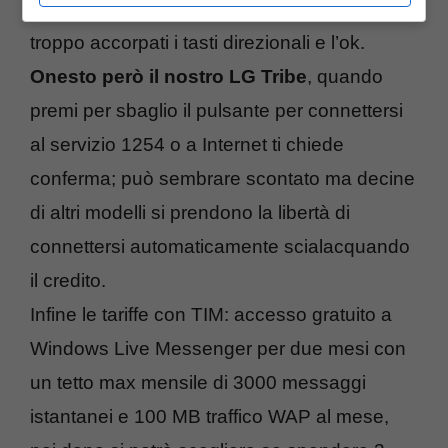
è abbastanza comoda, forse solo un po’
troppo accorpati i tasti direzionali e l’ok.
Onesto però il nostro LG Tribe
, quando
premi per sbaglio il pulsante per connettersi
al servizio 1254 o a Internet ti chiede
conferma; può sembrare scontato ma decine
di altri modelli si prendono la libertà di
connettersi automaticamente scialacquando
il credito.
Infine le tariffe con TIM: accesso gratuito a
Windows Live Messenger per due mesi con
un tetto max mensile di 3000 messaggi
istantanei e 100 MB traffico WAP al mese,