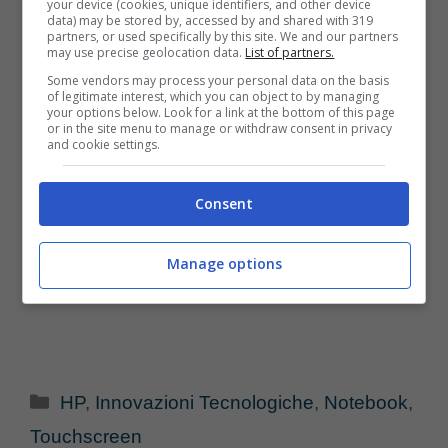
your device (cookies, unique identifiers, and other device
data) may be stored by, accessed by and shared with 319
partners, or used specifically by this site. We and our partners
may use precise geolocation data.
List of partners.
Some vendors may process your personal data on the basis
of legitimate interest, which you can object to by managing
your options below. Look for a link at the bottom of this page
or in the site menu to manage or withdraw consent in privacy
and cookie settings.
Consent
Manage options
Categorie
HP
,
Innovazioni Tecnologiche
,
Notebook
,
Touchscreen