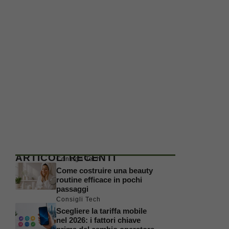
ARTICOLI RECENTI
Consigli Tech
Come costruire una beauty
routine efficace in pochi
passaggi
Consigli Tech
Scegliere la tariffa mobile
nel 2026: i fattori chiave