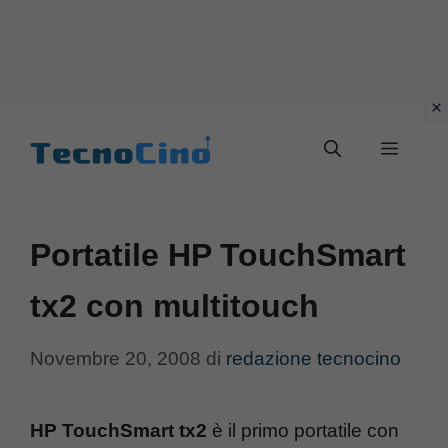
Vai
al
Menu
contenuto
Portatile HP TouchSmart
tx2 con multitouch
Novembre 20, 2008
di
redazione tecnocino
HP TouchSmart tx2
è il primo portatile con