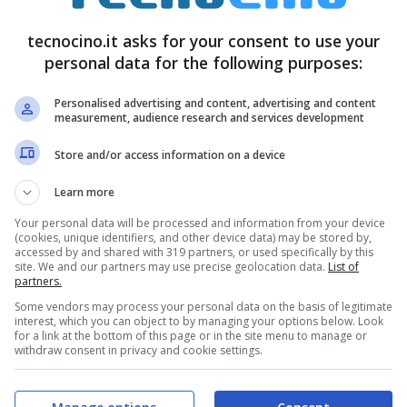
Ottobre 11, 2012
iMac? [FOTO]
tecnocino.it asks for your consent to use your
Settembre 11, 2012
personal data for the following purposes:
Personalised advertising and content, advertising and content
measurement, audience research and services development
Store and/or access information on a device
Learn more
Your personal data will be processed and information from your device
(cookies, unique identifiers, and other device data) may be stored by,
accessed by and shared with 319 partners, or used specifically by this
site. We and our partners may use precise geolocation data.
List of
partners.
ok Asus, HP e
Il garage di HP, la
Some vendors may process your personal data on the basis of legitimate
interest, which you can object to by managing your options below. Look
 scorrevoli
Betlemme della
for a link at the bottom of this page or in the site menu to manage or
vo? [FOTO]
Silicon Valley
withdraw consent in privacy and cookie settings.
[FOTO]
Aprile 18, 2012
Marzo 20, 2012