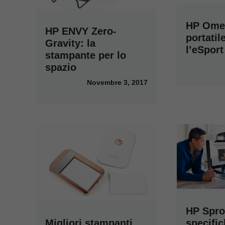
HP Omen
HP ENVY Zero-
portatil
Gravity: la
l’eSport
stampante per lo
spazio
Novembre 3, 2017
HP Spro
specific
Migliori stampanti