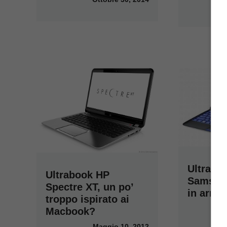
Ultrabo
Ultrabook HP
Samsung
Spectre XT, un po’
in arri
troppo ispirato ai
Macbook?
Maggio 10, 2012