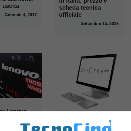
in Italia: prezzo e
 uscita
scheda tecnica
ufficiale
Gennaio 4, 2017
Settembre 15, 2016
er Lenovo
o HP, Cina
HP Spectre One: PC
el settore
troppo ispirato a