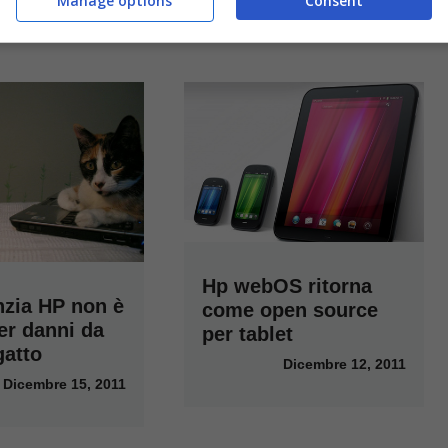
Manage options
Consent
Hp webOS ritorna
nzia HP non è
come open source
er danni da
per tablet
gatto
Dicembre 12, 2011
Dicembre 15, 2011