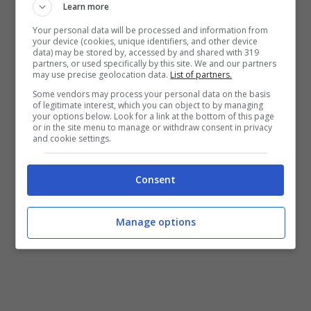
invasione di computer Lenovo, che
Learn more
ultimamente sta anche tentando con
Your personal data will be processed and information from
your device (cookies, unique identifiers, and other device
successo la scalata del settore
data) may be stored by, accessed by and shared with 319
partners, or used specifically by this site. We and our partners
may use precise geolocation data.
List of partners.
tablet/smartphone, grazie a Android
.
Some vendors may process your personal data on the basis
of legitimate interest, which you can object to by managing
your options below. Look for a link at the bottom of this page
or in the site menu to manage or withdraw consent in privacy
and cookie settings.
Consent
Manage options