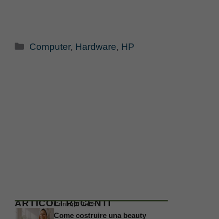
Categorie
Computer
,
Hardware
,
HP
ARTICOLI RECENTI
Consigli Tech
Come costruire una beauty