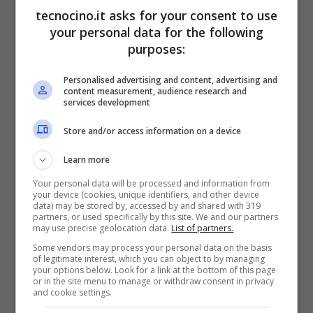
tecnocino.it asks for your consent to use
Letexo potrebbe essere adottato da modello
your personal data for the following
purposes:
per diversi nuovi dispositivi simili che
potrebbero spaziare da una diagonale da 12
Personalised advertising and content, advertising and
content measurement, audience research and
fino ai 13 o 14 pollici, con una
tastiera
services development
standard, una dotazione porte completa e
Store and/or access information on a device
ovviamente tutta la potenza dei componenti
Learn more
Intel, a basso consumo energetico. Infine, si
Your personal data will be processed and information from
your device (cookies, unique identifiers, and other device
vocifera anche di un interessamento di
data) may be stored by, accessed by and shared with 319
partners, or used specifically by this site. We and our partners
Sony
, che al CES 2012 aveva presentato un
may use precise geolocation data.
List of partners.
prototipo di Ultrabook scorrevole marchiato
Some vendors may process your personal data on the basis
of legitimate interest, which you can object to by managing
Vaio, con display da 12/13″ e
Windows 8
,
your options below. Look for a link at the bottom of this page
or in the site menu to manage or withdraw consent in privacy
speaker e diverse porte. I nuovi Ultrabook
and cookie settings.