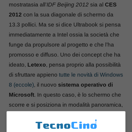
mostratasia all’
IDF Beijing 2012
sia al
CES
2012
con la sua diagonale di schermo da
13.3 pollici. Ma se si dice Ultrabook si pensa
immediatamente a Intel ossia la società che
funge da propulsore al progetto e che l’ha
promosso e diffuso. Uno dei concept che ha
ideato,
Letexo
, pensa proprio alla possibilità
di sfruttare appieno
tutte le novità di Windows
8 (eccole)
, il nuovo
sistema operativo di
Microsoft
. In questo caso, è lo schermo che
scorre e si posiziona in modalità panoramica,
più simile a un notebook. Sui lati si
intravedono due porte
USB
e una
HDMI
.