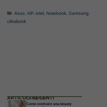
Categorie
Asus
,
HP
,
intel
,
Notebook
,
Samsung
,
ultrabook
ARTICOLI RECENTI
Consigli Tech
Come costruire una beauty