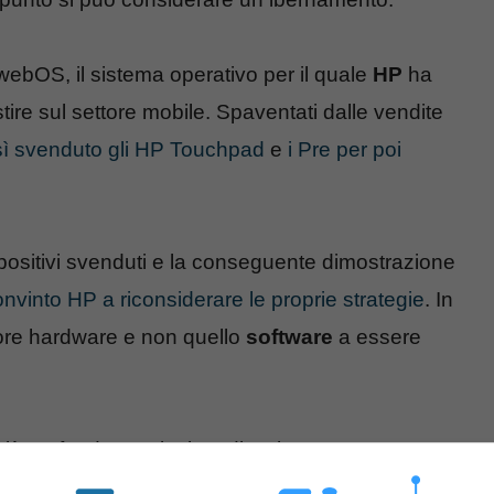
bOS, il sistema operativo per il quale
HP
ha
stire sul settore mobile. Spaventati dalle vendite
ì svenduto gli HP Touchpad
e
i Pre per poi
positivi svenduti e la conseguente dimostrazione
nvinto HP a riconsiderare le proprie strategie
. In
ttore hardware e non quello
software
a essere
o più profondo e articolato di webOS come
a società americana in un ruolo attivo e