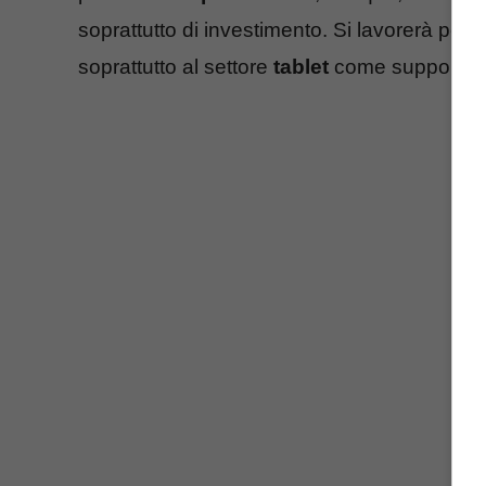
soprattutto di investimento. Si lavorerà per e
soprattutto al settore
tablet
come supporto i