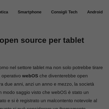
tica
Smartphone
Consigli Tech
Android
open source per tablet
rno nel settore tablet ma non solo potrebbe tirare
ma operativo
webOS
che diventerebbe open
Fra due anni, anzi un anno e mezzo, la società
 in modo saggio visto che webOS è stato un
to e si è registrato un malcontento notevole al
unto si può considerare un ibernamento.