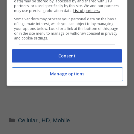
data) may be stored by, accessed by and shared with 319
partners, or used specifically by this site. We and our partners
may use precise geolocation data.
List of partners.
Some vendors may process your personal data on the basis
of legitimate interest, which you can object to by managing
your options below. Look for a link at the bottom of this page
or in the site menu to manage or withdraw consent in privacy
and cookie settings.
Consent
Manage options
Categorie
Cellulari
,
HD
,
Mobile