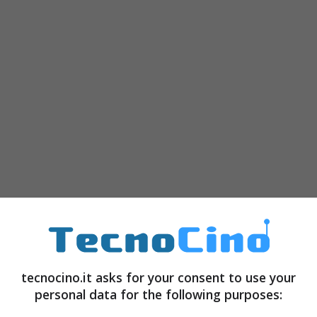
ioni causate del logorio e dal superlavoro d’ufficio
 un monitor coincide il più delle volte con una
o più sopportabile.
tecnocino.it asks for your consent to use your
personal data for the following purposes:
i fans di
Mario Bros
, questo mini massaggiatore