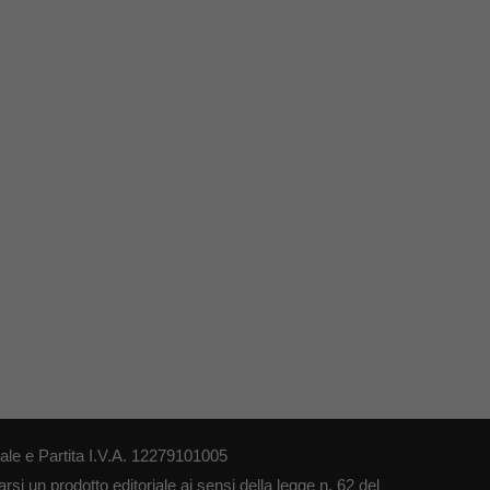
le e Partita I.V.A. 12279101005
si un prodotto editoriale ai sensi della legge n. 62 del