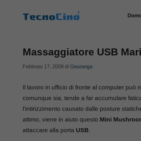
Vai
al
Domo
contenuto
Massaggiatore USB Mario
Febbraio 17, 2009
di
Gouranga
Il lavoro in ufficio di fronte al computer pu
comunque sia, tende a far accumulare fatica
l’intirizzimento causato dalle posture statiche
attimo, viene in aiuto questo
Mini Mushroo
attaccare alla porta
USB
.