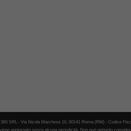
EB 365 SRL - Via Nicola Marchese 10, 00141 Roma (RM) - Codice Fisca
 viene aggiornato senza alcuna periodicità. Non può pertanto considerar