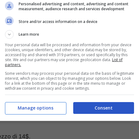
urante le lunghe ore davanti al computer.
Personalised advertising and content, advertising and content
measurement, audience research and services development
 stilo in modo da poterlo usare senza l’imgombro
Store and/or access information on a device
a con colori sgargianti: rosso ciliegia, rosa, viola,
Learn more
Your personal data will be processed and information from your device
(cookies, unique identifiers, and other device data) may be stored by,
accessed by and shared with 319 partners, or used specifically by this
site. We and our partners may use precise geolocation data.
List of
partners.
Some vendors may process your personal data on the basis of legitimate
interest, which you can object to by managing your options below. Look
for a link at the bottom of this page or in the site menu to manage or
withdraw consent in privacy and cookie settings.
Manage options
Consent
ezzo di 14$.