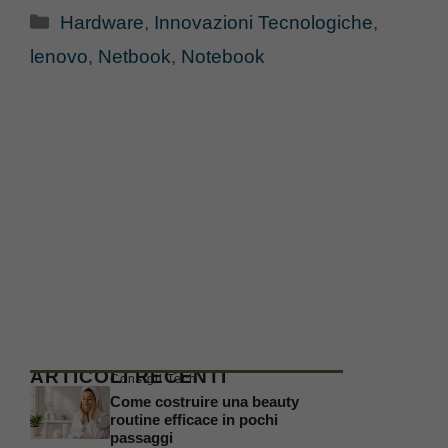
Categorie
Hardware
,
Innovazioni Tecnologiche
,
lenovo
,
Netbook
,
Notebook
ARTICOLI RECENTI
Consigli Tech
Come costruire una beauty
routine efficace in pochi
passaggi