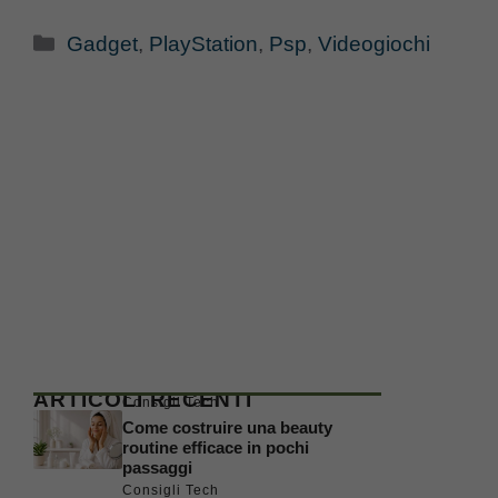
Categorie
Gadget
,
PlayStation
,
Psp
,
Videogiochi
ARTICOLI RECENTI
Consigli Tech
Come costruire una beauty
routine efficace in pochi
passaggi
Consigli Tech