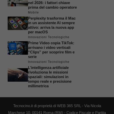
nel 2026: i fattori chiave
prima del cambio operatore
Mobile
Perplexity trasforma il Mac
in un assistente AI sempre
attivo: arriva la nuova app
per macOS
Innovazioni Tecnologiche
Prime Video copia TikTok:
arrivano i video verticali
“Clips” per scoprire film e
serie
Innovazioni Tecnologiche
L’intelligenza artificiale
rivoluziona le missioni
spaziali: simulazioni in
tempo reale e precisione
millimetrica
Tecnocino.it di proprietà di WEB 365 SRL - Via Nicola
Marchese 10, 00141 Roma (RM) - Codice Fiscale e Partita