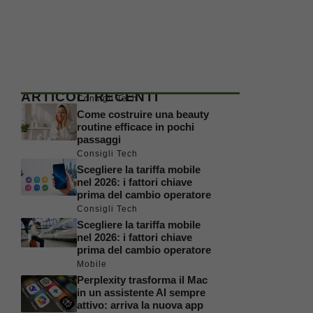
ARTICOLI RECENTI
Consigli Tech
Come costruire una beauty
routine efficace in pochi
passaggi
Consigli Tech
Scegliere la tariffa mobile
nel 2026: i fattori chiave
prima del cambio operatore
Consigli Tech
Scegliere la tariffa mobile
nel 2026: i fattori chiave
prima del cambio operatore
Mobile
Perplexity trasforma il Mac
in un assistente AI sempre
attivo: arriva la nuova app