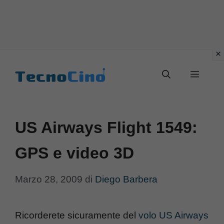
Vai
al
Menu
contenuto
US Airways Flight 1549:
GPS e video 3D
Marzo 28, 2009
di
Diego Barbera
Ricorderete sicuramente del
volo US Airways