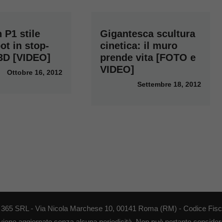
 P1 stile
Gigantesca scultura
ot in stop-
cinetica: il muro
3D [VIDEO]
prende vita [FOTO e
VIDEO]
Ottobre 16, 2012
Settembre 18, 2012
EB 365 SRL - Via Nicola Marchese 10, 00141 Roma (RM) - Codice Fisca
 viene aggiornato senza alcuna periodicità. Non può pertanto considerar