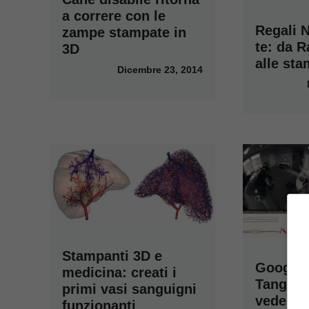
a correre con le
Regali N
zampe stampate in
te: da R
3D
alle st
Dicembre 23, 2014
Stampanti 3D e
Google 
medicina: creati i
Tango: i
primi vasi sanguigni
vede in 
funzionanti