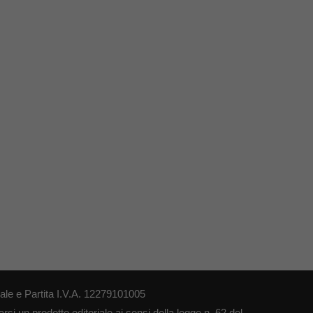
le e Partita I.V.A. 12279101005
si un prodotto editoriale ai sensi della legge n. 62 del