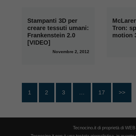
Stampanti 3D per
McLaren
creare tessuti umani:
Tron: sp
Frankenstein 2.0
motion 
[VIDEO]
Novembre 2, 2012
1
2
3
…
17
>>
Tecnocino.it di proprietà di W
Tecnocino.it non è una testata giornalistica, in quanto