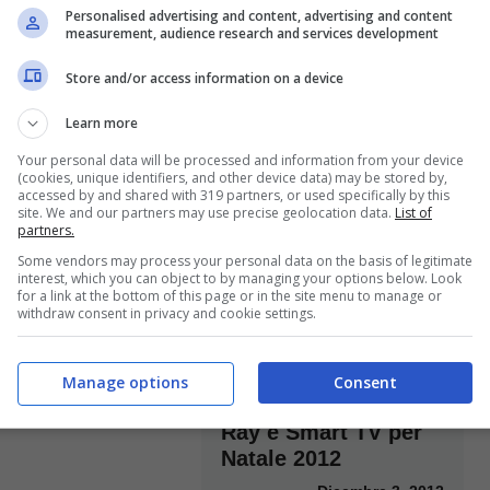
 droni da soli
Café di Barcellona
Personalised advertising and content, advertising and content
measurement, audience research and services development
[VIDEO]
Maggio 26, 2014
Aprile 18, 2014
Store and/or access information on a device
Learn more
Your personal data will be processed and information from your device
(cookies, unique identifiers, and other device data) may be stored by,
accessed by and shared with 319 partners, or used specifically by this
ransformer
site. We and our partners may use precise geolocation data.
List of
partners.
o in 3D
Some vendors may process your personal data on the basis of legitimate
 VIDEO]
interest, which you can object to by managing your options below. Look
for a link at the bottom of this page or in the site menu to manage or
Dicembre 7, 2012
withdraw consent in privacy and cookie settings.
LG SoundBar
Manage options
Consent
BB5521A: 3D, Blu
Ray e Smart TV per
Natale 2012