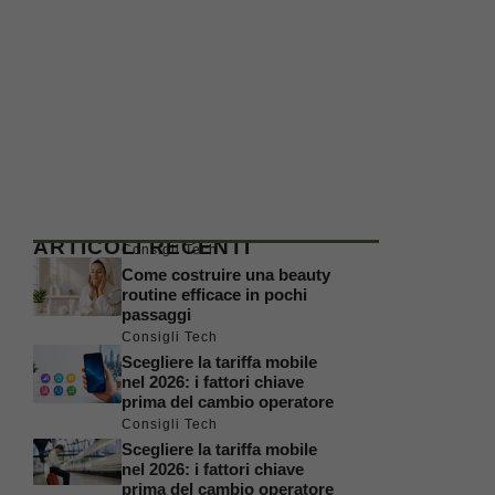
ARTICOLI RECENTI
Consigli Tech
Come costruire una beauty
routine efficace in pochi
passaggi
Consigli Tech
Scegliere la tariffa mobile
nel 2026: i fattori chiave
prima del cambio operatore
Consigli Tech
Scegliere la tariffa mobile
nel 2026: i fattori chiave
prima del cambio operatore