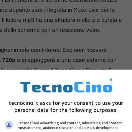
une appunto sarà integrata in Xbox Live per la
. Il lettore mp3 ha una struttura molto più curata e
one dello schermo con un resistente vetro.
her in rete con Internet Explorer, riceverà
a
720p
e si appoggerà a una base esterna con
la compatibilità con il Zune Music Store da 5
tecnocino.it asks for your consent to use your
personal data for the following purposes:
Personalised advertising and content, advertising and content
measurement, audience research and services development