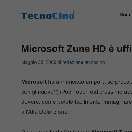
Vai
al
Domo
contenuto
Microsoft Zune HD è uffi
Maggio 28, 2009
di
redazione tecnocino
Microsoft
ha annunciato un po’ a sorpresa
con (il nuovo?) iPod Touch dal prossimo aut
dovere, come potete facilmente immaginare d
all’Alta Definizione
.
Due le novità da Redmond.
Microsoft Zun