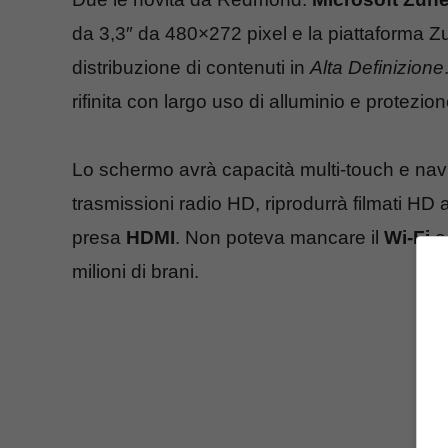
da 3,3″ da 480×272 pixel e la piattaforma Z
distribuzione di contenuti in
Alta Definizione
rifinita con largo uso di alluminio e protezi
Lo schermo avrà capacità multi-touch e navig
trasmissioni radio HD, riprodurrà filmati HD 
presa
HDMI
. Non poteva mancare il
Wi-Fi
e 
milioni di brani.