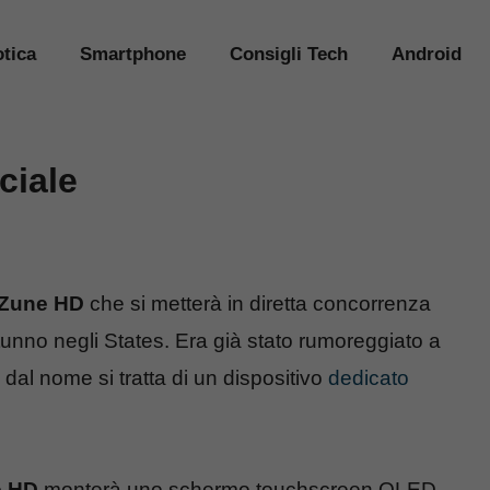
tica
Smartphone
Consigli Tech
Android
ciale
Zune HD
che si metterà in diretta concorrenza
unno negli States. Era già stato rumoreggiato a
al nome si tratta di un dispositivo
dedicato
e HD
monterà uno schermo touchscreen OLED