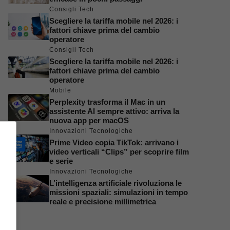
Consigli Tech
Scegliere la tariffa mobile nel 2026: i
fattori chiave prima del cambio
operatore
Consigli Tech
Scegliere la tariffa mobile nel 2026: i
fattori chiave prima del cambio
operatore
Mobile
Perplexity trasforma il Mac in un
assistente AI sempre attivo: arriva la
nuova app per macOS
Innovazioni Tecnologiche
Prime Video copia TikTok: arrivano i
video verticali “Clips” per scoprire film
e serie
Innovazioni Tecnologiche
L’intelligenza artificiale rivoluziona le
missioni spaziali: simulazioni in tempo
reale e precisione millimetrica