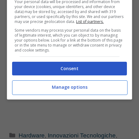
Your personal data will be processed and information from
your device (cookies, unique identifiers, and other device
data) may be stored by, accessed by and shared with 319
partners, or used specifically by this site. We and our partners
may use precise geolocation data.
List of partners.
Some vendors may process your personal data on the basis
of legitimate interest, which you can object to by managing
your options below. Look for a link at the bottom of this page
or in the site menu to manage or withdraw consent in privacy
and cookie settings.
Consent
Manage options
Categorie
Hardware
,
Innovazioni Tecnologiche
,