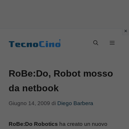
Vai
al
Menu
contenuto
RoBe:Do, Robot mosso
da netbook
Giugno 14, 2009
di
Diego Barbera
RoBe:Do Robotics
ha creato un nuovo