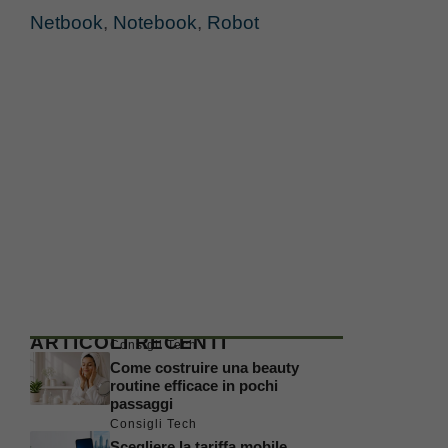
Netbook
,
Notebook
,
Robot
ARTICOLI RECENTI
Consigli Tech
Come costruire una beauty
routine efficace in pochi
passaggi
Consigli Tech
Scegliere la tariffa mobile