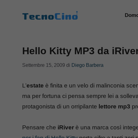
Vai
al
Domo
contenuto
Hello Kitty MP3 da iRive
Settembre 15, 2009
di
Diego Barbera
L’
estate
è finita e un velo di malinconia sce
ma per fortuna ci pensa sempre lei a solleva
protagonista di un orripilante
lettore mp3
pr
Pensare che
iRiver
è una marca così integ
per i fan di Hello Kitty
porta cifre a tanti zer