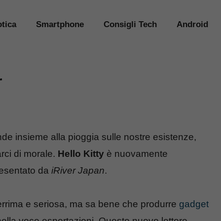
tica
Smartphone
Consigli Tech
Android
r
nde insieme alla pioggia sulle nostre esistenze,
rci di morale.
Hello Kitty
è nuovamente
esentato da
iRiver Japan
.
errima e seriosa, ma sa bene che produrre
gadget
i nella voce esportazioni. Questo nuovo lettore