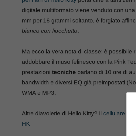
digitale multiformato viene venduto con u
mm per 16 grammi soltanto, è forgiato affinc
bianco con fiocchetto
.
Ma ecco la vera nota di classe: è possibile
addobbare il muso felinesco con la Pink Te
prestazioni
tecniche
parlano di 10 ore di a
bandwidth e diversi EQ già preimpostati (No
WMA e MP3.
Altre diavolerie di Hello Kitty? Il
cellulare B
HK