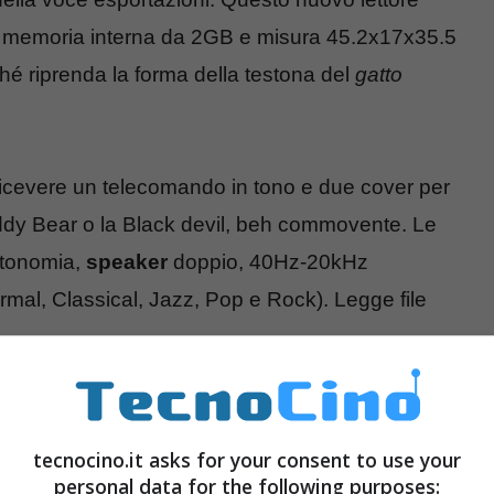
na memoria interna da 2GB e misura 45.2x17x35.5
hé riprenda la forma della testona del
gatto
 ricevere un telecomando in tono e due cover per
ddy Bear o la Black devil, beh commovente. Le
utonomia,
speaker
doppio, 40Hz-20kHz
rmal, Classical, Jazz, Pop e Rock). Legge file
enq Siemens Tim Al26
e l’
angosciante ospedale
tecnocino.it asks for your consent to use your
personal data for the following purposes: