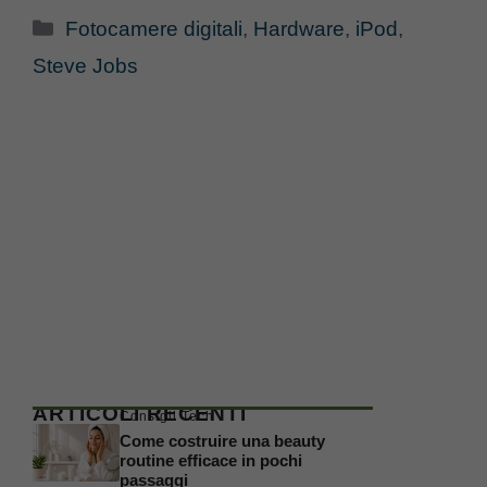
Categorie
Fotocamere digitali
,
Hardware
,
iPod
,
Steve Jobs
ARTICOLI RECENTI
Consigli Tech
Come costruire una beauty
routine efficace in pochi
passaggi