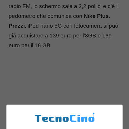
radio FM, lo schermo sale a 2,2 pollici e c’è il
pedometro che comunica con
Nike Plus
.
Prezzi
: iPod nano 5G con fotocamera si può
già acquistare a 139 euro per l’8GB e 169
euro per il 16 GB