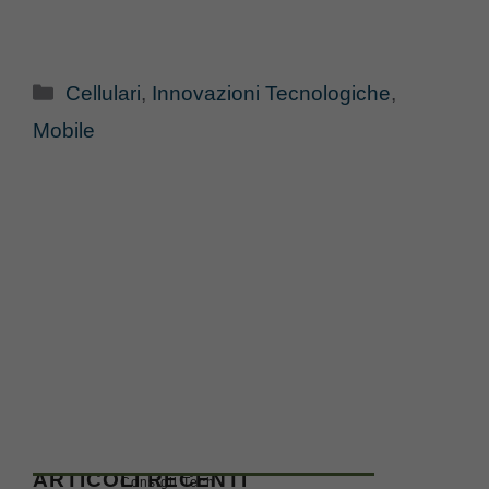
Categorie
Cellulari
,
Innovazioni Tecnologiche
,
Mobile
ARTICOLI RECENTI
Consigli Tech