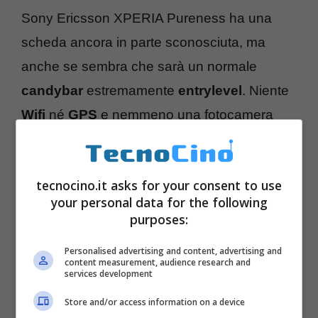
Sony Ericsson XPERIA Pureness ha una
scheda ancora in parte sconosciuta, ma
anche se sembra che sarà un normale
candybar
estremamente
entrylevel
. Niente
Wifi
né
GPS
e nemmeno una fotocamera
integrata, beh d’altra parte basta guardare la
risoluzione del video per rendersi subito
tecnocino.it asks for your consent to use
conto che il prezzo dello stile è carissimo. Lo
your personal data for the following
schermo trasparente sarà anche stiloso, ma
purposes:
in quanto a comodità… Meglio la
Personalised advertising and content, advertising and
trasparenza della tastiera come LG Crystal.
content measurement, audience research and
services development
Store and/or access information on a device