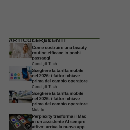
ARTICOLI RECENTI
Consigli Tech
Come costruire una beauty
routine efficace in pochi
passaggi
Consigli Tech
Scegliere la tariffa mobile
nel 2026: i fattori chiave
prima del cambio operatore
Consigli Tech
Scegliere la tariffa mobile
nel 2026: i fattori chiave
prima del cambio operatore
Mobile
Perplexity trasforma il Mac
in un assistente AI sempre
attivo: arriva la nuova app