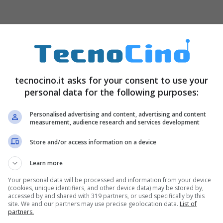
teressante che parte da uno schermo non così
tecnocino.it asks for your consent to use your
ù di smartphone come HTC HD2
o
Toshiba TG02
,
personal data for the following purposes:
spositivo ottimizzato per un’utenza multimediale,
Personalised advertising and content, advertising and content
trebbe anche sbarcare nelle classi come strumento
measurement, audience research and services development
enza ausilio di stylus. Per ora non ci sono ancora
Store and/or access information on a device
erto è che sarà completamente aperto al web e ai
Learn more
Your personal data will be processed and information from your device
(cookies, unique identifiers, and other device data) may be stored by,
accessed by and shared with 319 partners, or used specifically by this
site. We and our partners may use precise geolocation data.
List of
partners.