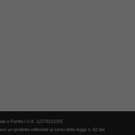
le e Partita I.V.A. 12279101005
si un prodotto editoriale ai sensi della legge n. 62 del