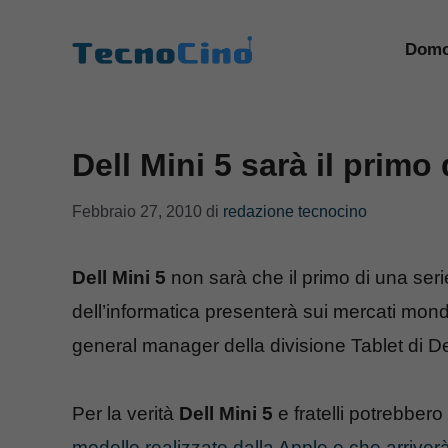
Vai
al
Domo
contenuto
Dell Mini 5 sarà il primo 
Febbraio 27, 2010
di
redazione tecnocino
Dell Mini 5
non sarà che il primo di una seri
dell’informatica presenterà sui mercati mond
general manager della divisione Tablet di D
Per la verità
Dell Mini 5
e fratelli potrebber
modello realizzato dalla Apple e che arriverà