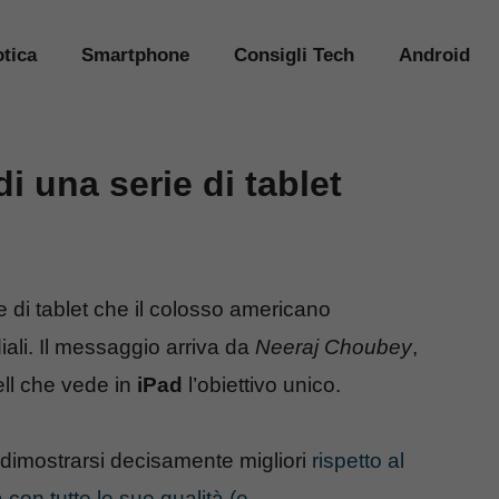
tica
Smartphone
Consigli Tech
Android
di una serie di tablet
e di tablet che il colosso americano
iali. Il messaggio arriva da
Neeraj Choubey
,
ell che vede in
iPad
l’obiettivo unico.
o dimostrarsi decisamente migliori
rispetto al
 con tutte le sue qualità (e