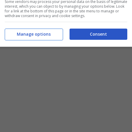
Some vendors may process your personal data on the basis of legitimate
interest, which you can object to by managing your options below. Look
for a link at the bottom of this page or in the site menu to manage or
withdraw consent in privacy and cookie settings.
Manage options
Consent