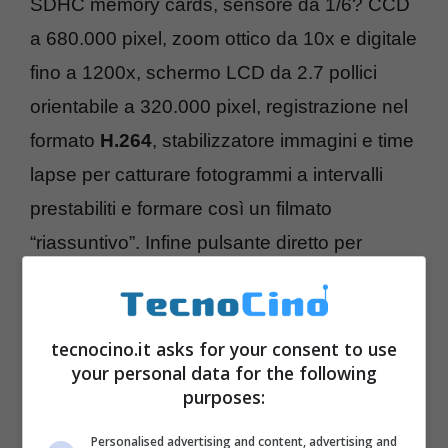
SDHC memory cards, sensore da 1/6? CCD
a 680.000 pixel, zoom ottico da 10x e digitale
fino a 1200x, schermo LCD da 2.7 pollici
orientabile a 320.000 pixel, registrazione nel
formato
H.264
, stabilizzatore immagini e time
lapse per catturare fotogrammi a intervalli
prestabiliti e formare così un filmato
“riassuntivo”. Infine pulsante diretto per
l’upload veloce su
YouTube
. Il
prezzo
è di
199.99 dollari
tecnocino.it asks for your consent to use
your personal data for the following
purposes:
Personalised advertising and content, advertising and