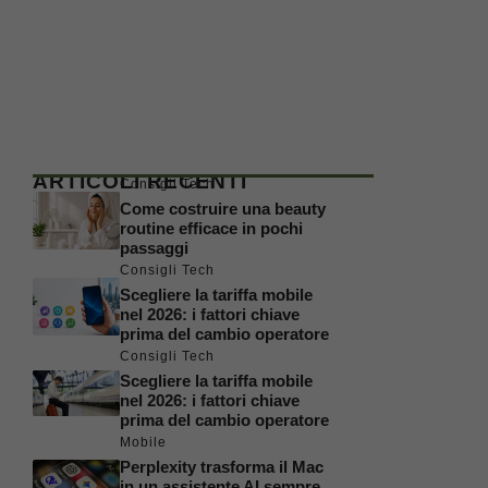
ARTICOLI RECENTI
Consigli Tech
Come costruire una beauty
routine efficace in pochi
passaggi
Consigli Tech
Scegliere la tariffa mobile
nel 2026: i fattori chiave
prima del cambio operatore
Consigli Tech
Scegliere la tariffa mobile
nel 2026: i fattori chiave
prima del cambio operatore
Mobile
Perplexity trasforma il Mac
in un assistente AI sempre