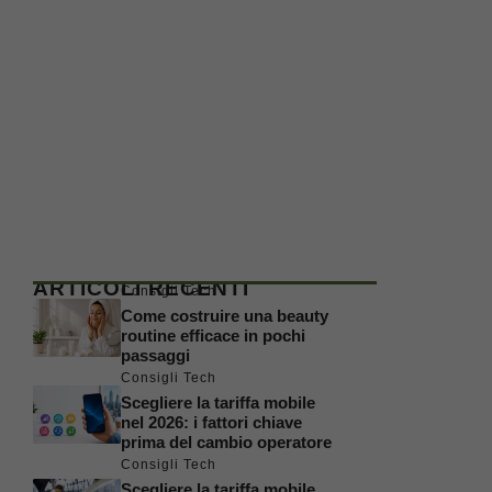
ARTICOLI RECENTI
Consigli Tech
Come costruire una beauty
routine efficace in pochi
passaggi
Consigli Tech
Scegliere la tariffa mobile
nel 2026: i fattori chiave
prima del cambio operatore
Consigli Tech
Scegliere la tariffa mobile