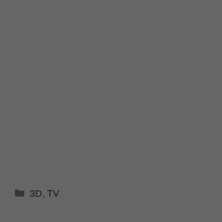
Categorie
3D
,
TV