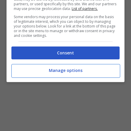
partners, or used specifically by this site. We and our partners
may use precise geolocation data.
List of partners.
Some vendors may process your personal data on the basis
of legitimate interest, which you can object to by managing
your options below. Look for a link at the bottom of this page
or in the site menu to manage or withdraw consent in privacy
and cookie settings.
Consent
Manage options