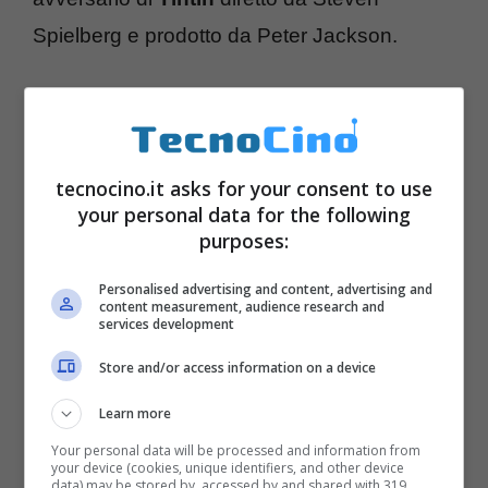
Spielberg e prodotto da Peter Jackson.
Intanto c’è già chi guarda oltre: nel 2010
sono già stati programmati 19 film in 3D tra
cui
Toy Story 3, Shrek Forever After
e
tecnocino.it asks for your consent to use
your personal data for the following
Megamind
, ma il messicano Guillermo Del
purposes:
Toro vuole girare il suo
Hobbit
in 4D: per
gli
Personalised advertising and content, advertising and
occhi il 3D, per tatto e olfatto una serie di
content measurement, audience research and
services development
sensazioni (con vibrazioni, spruzzi d’acqua o
di aria) e fragranze diffuse in sala
. Il 4D
Store and/or access information on a device
renderà tutto più gradevole e coinvolgente o
Learn more
solo più
fumettistico
?
Your personal data will be processed and information from
your device (cookies, unique identifiers, and other device
data) may be stored by, accessed by and shared with 319