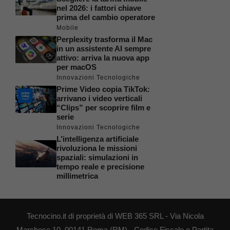
nel 2026: i fattori chiave
prima del cambio operatore
Mobile
Perplexity trasforma il Mac
in un assistente AI sempre
attivo: arriva la nuova app
per macOS
Innovazioni Tecnologiche
Prime Video copia TikTok:
arrivano i video verticali
“Clips” per scoprire film e
serie
Innovazioni Tecnologiche
L’intelligenza artificiale
rivoluziona le missioni
spaziali: simulazioni in
tempo reale e precisione
millimetrica
Tecnocino.it di proprietà di WEB 365 SRL - Via Nicola
Marchese 10, 00141 Roma (RM) - Codice Fiscale e Partita