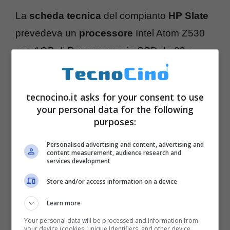
La
scheda tecnica
del compianto
HP Slate
prevedeva un
processore
Intel Atom Z530
con 1GB di Ram,
memoria
SSD da 32 o
64GB, ampliamento tramite schedine
SD/SDHC/SDXC
fino a 128 GB, schermo
tecnocino.it asks for your consent to use
capacitivo
touchscreen
da 8.9 pollici a
your personal data for the following
risoluzione 1024 x 600 pixel,
accelerometro
,
purposes:
G-sensor, stylus, moduli
Wi-Fi 802.11b/g
,
Personalised advertising and content, advertising and
content measurement, audience research and
Bluetooth, 3G opzionale, WWAN,
GPS
, USB
services development
2.0,
fotocamera
3 megapixel, webcam VGA,
Store and/or access information on a device
batteria
da 5 ore e sistema operativo
Learn more
Windows 7 Home Premium
, sarebbe
Your personal data will be processed and information from
dovuto costare 549 dollari.
your device (cookies, unique identifiers, and other device