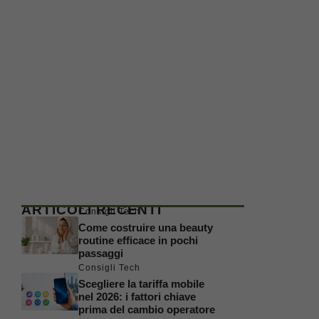
ARTICOLI RECENTI
Consigli Tech
Come costruire una beauty
routine efficace in pochi
passaggi
Consigli Tech
Scegliere la tariffa mobile
nel 2026: i fattori chiave
prima del cambio operatore