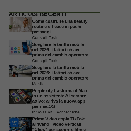
ARTICOLI RECENTI
Consigli Tech
Come costruire una beauty
routine efficace in pochi
passaggi
Consigli Tech
Scegliere la tariffa mobile
nel 2026: i fattori chiave
prima del cambio operatore
Consigli Tech
Scegliere la tariffa mobile
nel 2026: i fattori chiave
prima del cambio operatore
Mobile
Perplexity trasforma il Mac
in un assistente AI sempre
attivo: arriva la nuova app
per macOS
Innovazioni Tecnologiche
Prime Video copia TikTok:
arrivano i video verticali
“Clips” per scoprire film e