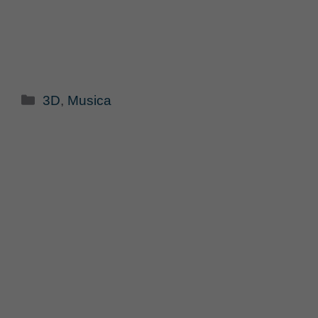
Categorie
3D
,
Musica