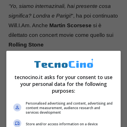
‘Yo, siamo internazinali, hai presente cosa
significa? Londra e Parigi!
“, ha poi continuato
Will.I.Am. Anche
Martin Scorsese
si è
dilettato con concert movie come quello sui
Rolling Stone
tecnocino.it asks for your consent to use
your personal data for the following
purposes:
Personalised advertising and content, advertising and
content measurement, audience research and
services development
Store and/or access information on a device