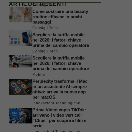
ARTICOLI RECENTI
Consigli Tech
Come costruire una beauty
routine efficace in pochi
passaggi
Consigli Tech
Scegliere la tariffa mobile
nel 2026: i fattori chiave
prima del cambio operatore
Consigli Tech
Scegliere la tariffa mobile
nel 2026: i fattori chiave
prima del cambio operatore
Mobile
Perplexity trasforma il Mac
in un assistente AI sempre
attivo: arriva la nuova app
per macOS
Innovazioni Tecnologiche
Prime Video copia TikTok:
arrivano i video verticali
“Clips” per scoprire film e
serie
Innovazioni Tecnologiche