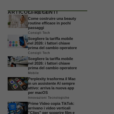
ARTICOLI RECENTI
Consigli Tech
Come costruire una beauty
routine efficace in pochi
passaggi
Consigli Tech
Scegliere la tariffa mobile
nel 2026: i fattori chiave
prima del cambio operatore
Consigli Tech
Scegliere la tariffa mobile
nel 2026: i fattori chiave
prima del cambio operatore
Mobile
Perplexity trasforma il Mac
in un assistente AI sempre
attivo: arriva la nuova app
per macOS
Innovazioni Tecnologiche
Prime Video copia TikTok:
arrivano i video verticali
“Clips” per scoprire film e