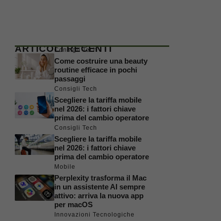
ARTICOLI RECENTI
Consigli Tech
Come costruire una beauty
routine efficace in pochi
passaggi
Consigli Tech
Scegliere la tariffa mobile
nel 2026: i fattori chiave
prima del cambio operatore
Consigli Tech
Scegliere la tariffa mobile
nel 2026: i fattori chiave
prima del cambio operatore
Mobile
Perplexity trasforma il Mac
in un assistente AI sempre
attivo: arriva la nuova app
per macOS
Innovazioni Tecnologiche