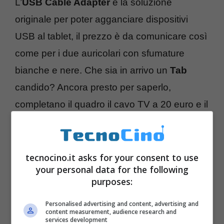
L’
USB Cable Adapter
è la soluzione
originale per poter agganciare dispositivi
USB al tablet, il prezzo è da comunicare così
come per i due auricolari con sfumature
bianche e nere. Che sia in arrivo un
Tab
candido? Ancora presto per saperlo,
completano il quadro il cavo TV a 20 euro e il
caricabatterie
d’auto a 48 euro.
tecnocino.it asks for your consent to use
your personal data for the following
purposes:
Personalised advertising and content, advertising and
content measurement, audience research and
services development