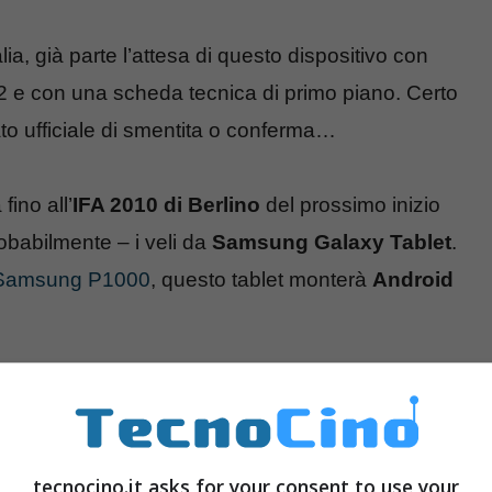
, già parte l’attesa di questo dispositivo con
.2 e con una scheda tecnica di primo piano. Certo
o ufficiale di smentita o conferma…
ino all’
IFA 2010 di Berlino
del prossimo inizio
obabilmente – i veli da
Samsung Galaxy Tablet
.
i Samsung P1000
, questo tablet monterà
Android
blet
prevede uno schermo multitouch da 7 pollici,
,
derivato direttamente dal cugino smartphone
480 pixel), Wifi, GPS, Bluetooth,
fotocamera
da
tecnocino.it asks for your consent to use your