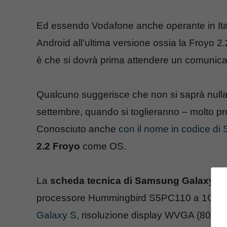
Ed essendo Vodafone anche operante in Italia
Android all’ultima versione ossia la Froyo 2
è che si dovrà prima attendere un comunicat
Qualcuno suggerisce che non si saprà nulla f
settembre, quando si toglieranno – molto pr
Conosciuto anche
con il nome in codice d
2.2 Froyo
come OS.
La
scheda tecnica di Samsung Galaxy Ta
processore Hummingbird S5PC110 a 1GHz
Galaxy S
, risoluzione display WVGA (800 x 