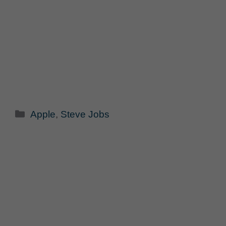
Categorie
Apple
,
Steve Jobs