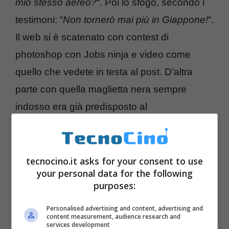
mio stesso aereo?
“. Poi lo sfogo, secondo i
testimoni: “
Non tornerò mai più in Giappone!
“.
Il web si è scatenato con contest di
photoshop con Jobs ninja e video come
quello che vedete in testa al post. D’altra
parte con quella maglietta nera sempre
indosso era già predisposto al
trasformemento!
tecnocino.it asks for your consent to use
your personal data for the following
purposes:
Personalised advertising and content, advertising and
content measurement, audience research and
services development