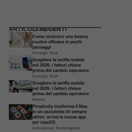
ARTICOLI RECENTI
Consigli Tech
Come costruire una beauty
routine efficace in pochi
passaggi
Consigli Tech
Scegliere la tariffa mobile
nel 2026: i fattori chiave
prima del cambio operatore
Consigli Tech
Scegliere la tariffa mobile
nel 2026: i fattori chiave
prima del cambio operatore
Mobile
Perplexity trasforma il Mac
in un assistente AI sempre
attivo: arriva la nuova app
per macOS
Innovazioni Tecnologiche