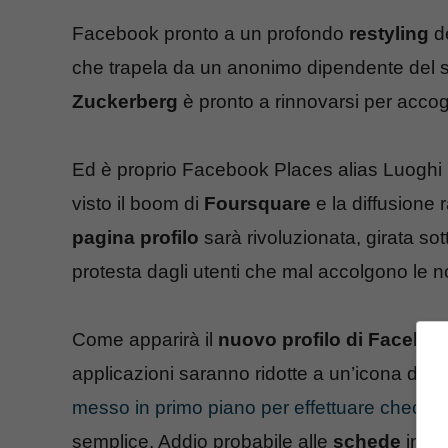
Facebook pronto a un profondo
restyling
de
che trapela da un anonimo dipendente del soc
Zuckerberg
è pronto a rinnovarsi per accog
Ed è proprio Facebook Places alias Luoghi la
visto il boom di
Foursquare
e la diffusione
pagina profilo
sarà rivoluzionata, girata so
protesta dagli utenti che mal accolgono le n
Come apparirà il
nuovo profilo di Facebo
applicazioni saranno ridotte a un’icona di p
messo in primo piano per effettuare check-i
semplice. Addio probabile alle
schede
in al