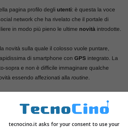
lla pagina profilo degli
utenti
: è questa la voce
ial network che ha rivelato che il portale di
liere in modo più pieno le ultime
novità
introdotte.
 novità sulla quale il colosso vuole puntare,
 rapidissima di smartphone con
GPS
integrato. La
tto-sopra e non è difficile immaginare qualche
ovità essendo affezionati alla
routine
.
ok
? La
chat
sarà spostata a sinistra, le
iccola dimensione accessibile in alto.
Places sarà
n
e condividere la posizione in modo più
tecnocino.it asks for your consent to use your
to, ne sapremo di più a brevissimo.