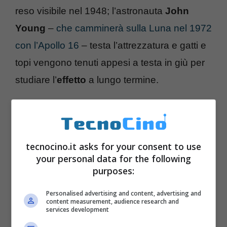
reso visibile nel 1948; l’astronauta
John
Young
–
che camminerà sulla Luna nel 1972
con l’Apollo 16
– testa l’attrezzatura e gatti e
topi vengono tenuti appesi a testa in giù per
studiare l’
effetto
a lungo termine.
tecnocino.it asks for your consent to use
your personal data for the following
purposes:
Personalised advertising and content, advertising and
content measurement, audience research and
services development