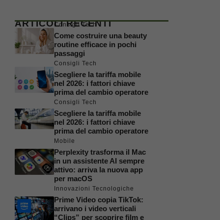
ARTICOLI RECENTI
Consigli Tech
Come costruire una beauty
routine efficace in pochi
passaggi
Consigli Tech
Scegliere la tariffa mobile
nel 2026: i fattori chiave
prima del cambio operatore
Consigli Tech
Scegliere la tariffa mobile
nel 2026: i fattori chiave
prima del cambio operatore
Mobile
Perplexity trasforma il Mac
in un assistente AI sempre
attivo: arriva la nuova app
per macOS
Innovazioni Tecnologiche
Prime Video copia TikTok:
arrivano i video verticali
“Clips” per scoprire film e