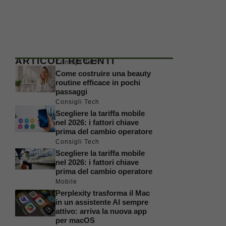
ARTICOLI RECENTI
Consigli Tech
Come costruire una beauty
routine efficace in pochi
passaggi
Consigli Tech
Scegliere la tariffa mobile
nel 2026: i fattori chiave
prima del cambio operatore
Consigli Tech
Scegliere la tariffa mobile
nel 2026: i fattori chiave
prima del cambio operatore
Mobile
Perplexity trasforma il Mac
in un assistente AI sempre
attivo: arriva la nuova app
per macOS