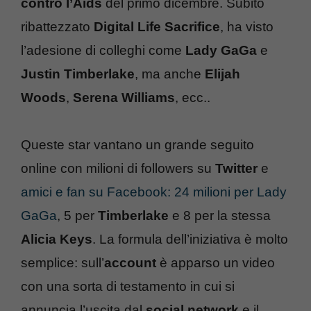
contro l’Aids
del primo dicembre. Subito
ribattezzato
Digital Life Sacrifice
, ha visto
l’adesione di colleghi come
Lady GaGa
e
Justin Timberlake
, ma anche
Elijah
Woods
,
Serena Williams
, ecc..
Queste star vantano un grande seguito
online con milioni di followers su
Twitter
e
amici e fan su Facebook: 24 milioni per Lady
GaGa
, 5 per
Timberlake
e 8 per la stessa
Alicia Keys
. La formula dell’iniziativa è molto
semplice: sull’
account
è apparso un video
con una sorta di testamento in cui si
annuncia l’uscita dal
social network
e il