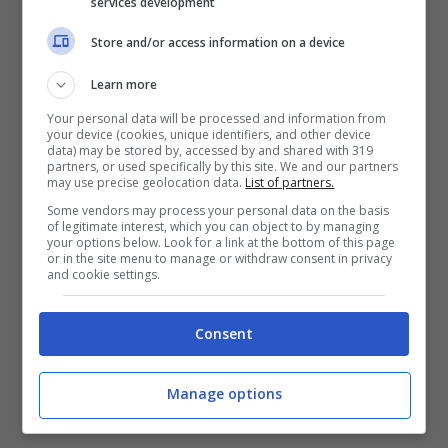
services development
“obbligatorie” per presenza, in cui se non ci
Store and/or access information on a device
sei non conti. La
somma
irrisoria di 1 milione
Learn more
di dollari complessiva sarà raggiunta in
Your personal data will be processed and information from
pochissimo tempo – sarà penso coincidente
your device (cookies, unique identifiers, and other device
data) may be stored by, accessed by and shared with 319
a quella spesa per realizzare i vari macabri
partners, or used specifically by this site. We and our partners
may use precise geolocation data.
List of partners.
filmati-testamento
– sarebbe stato forse
Some vendors may process your personal data on the basis
of legitimate interest, which you can object to by managing
meglio se la donazione l’avessero fatta
your options below. Look for a link at the bottom of this page
or in the site menu to manage or withdraw consent in privacy
direttamente loro.
and cookie settings.
Consent
Manage options