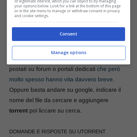
of legitimate interest, which you can object to by managing
Esistono due modi per
cercarli e trovarli
, il
your options below. Look for a link at the bottom of this page
or in the site menu to manage or withdraw consent in privacy
and cookie settings.
primo è quello del motore di ricerca interno
che vi guida attraverso i risultati da
Consent
selezionare per il download. Il secondo è
quello di cercare sul web basandosi sul
Manage options
feedback degli altri utenti che vengono
postati su forum o portali dedicati
che però
molto spesso hanno vita davvero breve
.
Oppure basta andare su google, indicare il
nome del file da cercare e aggiungere
torrent
poi liccare su cerca.
DOMANDE E RISPOSTE SU UTORRENT