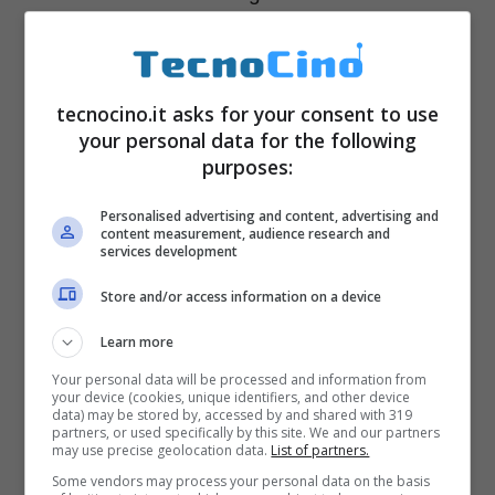
inferiori a 220 KB. E’ possibile accedere a
diverse skin con icone, pulsanti e scorciatoie
per qualsiasi personalizzazione. La
lingua
tecnocino.it asks for your consent to use
your personal data for the following
italiana
è ovviamente disponibile.
purposes:
Personalised advertising and content, advertising and
TROVARE TORRENT DA SCARICARE
content measurement, audience research and
services development
Per
scaricare un file
è prima necessario
Store and/or access information on a device
trovarlo. uTorrent e gli altri client richiedono
Learn more
ovviamente file con estensione .torrent che
Your personal data will be processed and information from
your device (cookies, unique identifiers, and other device
poi vengono “consegnati al programma”
data) may be stored by, accessed by and shared with 319
partners, or used specifically by this site. We and our partners
(trascinando col mouse) che si occupa di
may use precise geolocation data.
List of partners.
scaricarli e gestirli nel migliore dei modi.
Some vendors may process your personal data on the basis