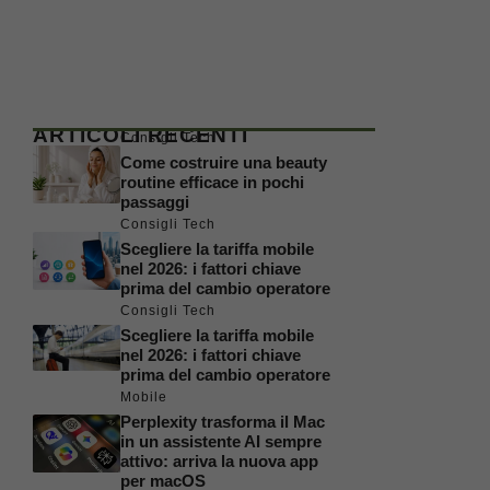
ARTICOLI RECENTI
Consigli Tech
Come costruire una beauty
routine efficace in pochi
passaggi
Consigli Tech
Scegliere la tariffa mobile
nel 2026: i fattori chiave
prima del cambio operatore
Consigli Tech
Scegliere la tariffa mobile
nel 2026: i fattori chiave
prima del cambio operatore
Mobile
Perplexity trasforma il Mac
in un assistente AI sempre
attivo: arriva la nuova app
per macOS