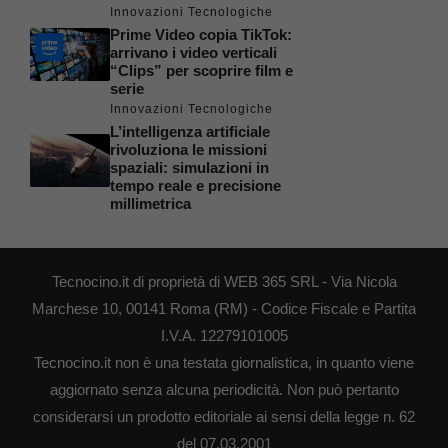
Innovazioni Tecnologiche
Prime Video copia TikTok:
arrivano i video verticali
“Clips” per scoprire film e
serie
Innovazioni Tecnologiche
L’intelligenza artificiale
rivoluziona le missioni
spaziali: simulazioni in
tempo reale e precisione
millimetrica
Tecnocino.it di proprietà di WEB 365 SRL - Via Nicola
Marchese 10, 00141 Roma (RM) - Codice Fiscale e Partita
I.V.A. 12279101005
Tecnocino.it non è una testata giornalistica, in quanto viene
aggiornato senza alcuna periodicità. Non può pertanto
considerarsi un prodotto editoriale ai sensi della legge n. 62
del 07.03.2001