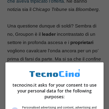
che aveva triplicato l’offerta
. Ne danno
notizia sia il
Chicago Tribune
sia
Bloomberg
.
Una questione dunque di soldi? Sembra di
no, Groupon è il
leader
incontrastato di un
settore in profonda ascesa e i
proprietari
vogliono cavalcare l’onda ancora per un po’
prima di farsi da parte. Ma si sa che il
confine
è molto sottile e si rischia di perdere il
treno
giusto
.
tecnocino.it asks for your consent to use
your personal data for the following
purposes:
Personalised advertising and content, advertising and