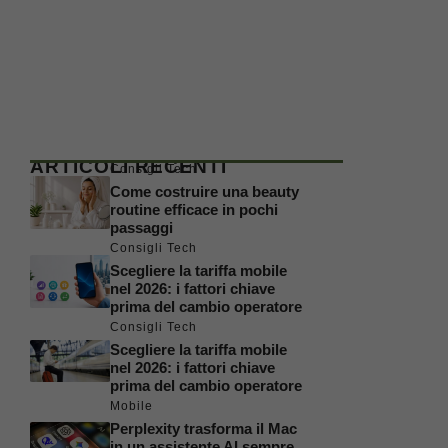
ARTICOLI RECENTI
Consigli Tech
Come costruire una beauty
routine efficace in pochi
passaggi
Consigli Tech
Scegliere la tariffa mobile
nel 2026: i fattori chiave
prima del cambio operatore
Consigli Tech
Scegliere la tariffa mobile
nel 2026: i fattori chiave
prima del cambio operatore
Mobile
Perplexity trasforma il Mac
in un assistente AI sempre