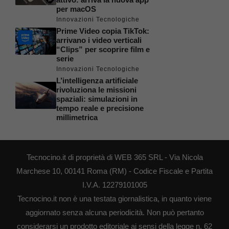
per macOS
Innovazioni Tecnologiche
Prime Video copia TikTok:
arrivano i video verticali
“Clips” per scoprire film e
serie
Innovazioni Tecnologiche
L’intelligenza artificiale
rivoluziona le missioni
spaziali: simulazioni in
tempo reale e precisione
millimetrica
Tecnocino.it di proprietà di WEB 365 SRL - Via Nicola
Marchese 10, 00141 Roma (RM) - Codice Fiscale e Partita
I.V.A. 12279101005
Tecnocino.it non è una testata giornalistica, in quanto viene
aggiornato senza alcuna periodicità. Non può pertanto
considerarsi un prodotto editoriale ai sensi della legge n. 62