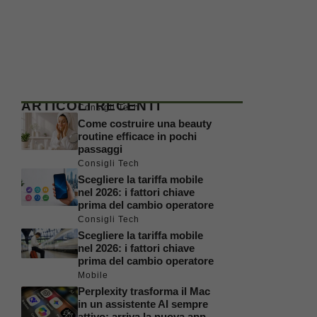
ARTICOLI RECENTI
Consigli Tech
Come costruire una beauty
routine efficace in pochi
passaggi
Consigli Tech
Scegliere la tariffa mobile
nel 2026: i fattori chiave
prima del cambio operatore
Consigli Tech
Scegliere la tariffa mobile
nel 2026: i fattori chiave
prima del cambio operatore
Mobile
Perplexity trasforma il Mac
in un assistente AI sempre
attivo: arriva la nuova app