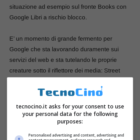
situazione ad esempio sul fronte Books con
Google Libri a rischio blocco.
E’ un momento di grande fermento per
Google che sta lavorando duramente sui
servizi del web e sta tutelando le proprie
creature sotto il riflettore dei media: Street
View è stato punito con una multa in Francia
e accolto in Germania, in settimana.
tecnocino.it asks for your consent to use
your personal data for the following
purposes:
Personalised advertising and content, advertising and