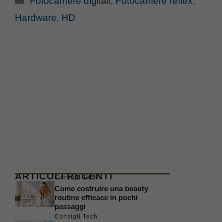
Fotocamere digitali
,
Fotocamere reflex
,
Hardware
,
HD
ARTICOLI RECENTI
Consigli Tech
Come costruire una beauty
routine efficace in pochi
passaggi
Consigli Tech