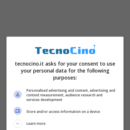
tecnocino.it asks for your consent to use
your personal data for the following
purposes:
Personalised advertising and content, advertising and
Zoom ottico
eccezionale per la
Fujifilm
, che
content measurement, audience research and
services development
arriva fino a 30x (equivalente a 24-720mm)
Store and/or access information on a device
anche se le dimensioni finali sono simili a
quelle di una 18-55mm; non può mancare lo
Learn more