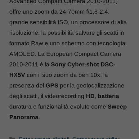
Advanced Compact Camera 2010-2011)
offre uno zoom da 24-70mm f/1.8-2.4,
grande sensibilità ISO, un processore di alta
risoluzione, la possibilità salvare gli scatti in
formato Raw e uno schermo con tecnologia
AMOLED. La European Compact Camera
2010-2011 è la
Sony Cyber-shot DSC-
HX5V
con il suo zoom da ben 10x, la
presenza del
GPS
per la geolocalizzazione
degli scatti, il videorecording
HD
,
batteria
duratura e funzionalità evolute come
Sweep
Panorama
.
Categorie