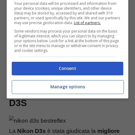
stabilizzatore d?immagine
per combattere i
Your personal data will be processed and information from
your device (cookies, unique identifiers, and other device
data) may be stored by, accessed by and shared with 319
tremolii con
zoom
così spinti, salva in formato
partners, or used specifically by this site. We and our partners
may use precise geolocation data.
List of partners.
.raw, registra in Full HD, raggiunge una
Some vendors may process your personal data on the basis
sensibilità ISO
fino a 6400 e monta uno
of legitimate interest, which you can object to by managing
your options below. Look for a link at the bottom of this page
schermo
orientabile da 3 pollici.
or in the site menu to manage or withdraw consent in privacy
and cookie settings.
Consent
European Professional
Manage options
Camera 2010-2011 – Nikon
D3S
La
Nikon D3s
è stata giudicata la
migliore