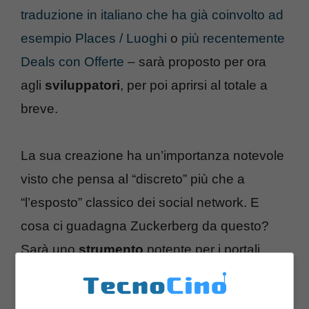
traduzione in italiano che ha già coinvolto ad
esempio Places / Luoghi
o
più recentemente
Deals con Offerte
– sarà proposto per ora
agli
sviluppatori
, per poi aprirsi al totale a
breve.
La sua creazione ha un’importanza notevole
visto che pensa al “discreto” più che a
“l’esposto” classico dei social network. E
cosa ci guadagna Zuckerberg da questo?
Sarà uno
strumento
potente per i portali
online
di grandi realtà, che implementeranno
il comando direttamente sul sito, andando a