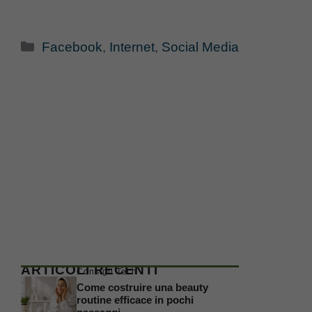
Categorie
Facebook
,
Internet
,
Social Media
ARTICOLI RECENTI
Consigli Tech
Come costruire una beauty
routine efficace in pochi