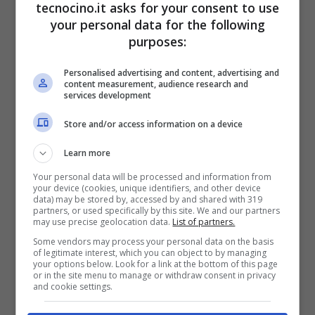
tecnocino.it asks for your consent to use
migliorare la sinergia tra il
web
e il popolo di
your personal data for the following
FB, sempre più numeroso, importante e
purposes:
“coccolato”.
Personalised advertising and content, advertising and
content measurement, audience research and
services development
Store and/or access information on a device
Learn more
Your personal data will be processed and information from
your device (cookies, unique identifiers, and other device
data) may be stored by, accessed by and shared with 319
partners, or used specifically by this site. We and our partners
may use precise geolocation data.
List of partners.
Some vendors may process your personal data on the basis
of legitimate interest, which you can object to by managing
your options below. Look for a link at the bottom of this page
or in the site menu to manage or withdraw consent in privacy
and cookie settings.