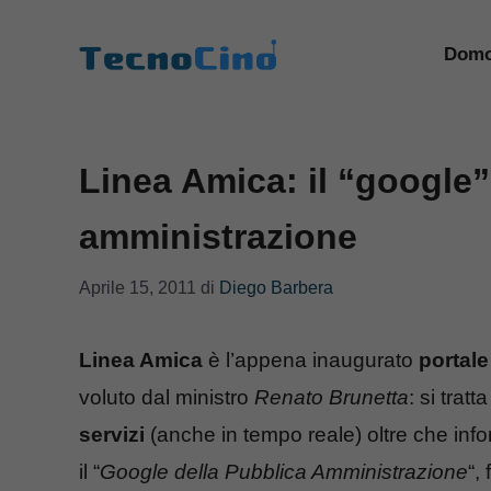
Vai
al
Domo
contenuto
Linea Amica: il “google”
amministrazione
Aprile 15, 2011
di
Diego Barbera
Linea Amica
è l’appena inaugurato
portale
voluto dal ministro
Renato Brunetta
: si trat
servizi
(anche in tempo reale) oltre che inform
il “
Google della Pubblica Amministrazione
“,