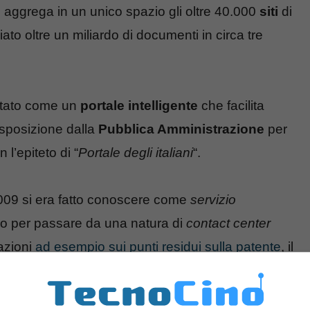
 aggrega in un unico spazio gli oltre 40.000
siti
di
o oltre un miliardo di documenti in circa tre
ntato come un
portale intelligente
che facilita
isposizione dalla
Pubblica Amministrazione
per
 l’epiteto di “
Portale degli italiani
“.
009 si era fatto conoscere come
servizio
uro per passare da una natura di
contact center
mazioni
ad esempio sui punti residui sulla patente
, il
ica
.