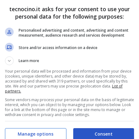
oppure semplicemente via
email
con oltre 200
tecnocino.it asks for your consent to use your
i.
Brunetta, tempo fa, aveva anche lanciato il
personal data for the following purposes:
funziona
.
Personalised advertising and content, advertising and content
measurement, audience research and services development
Store and/or access information on a device
Learn more
Your personal data will be processed and information from your device
(cookies, unique identifiers, and other device data) may be stored by,
accessed by and shared with 319 partners, or used specifically by this
site. We and our partners may use precise geolocation data.
List of
partners.
Some vendors may process your personal data on the basis of legitimate
interest, which you can object to by managing your options below. Look
for a link at the bottom of this page or in the site menu to manage or
withdraw consent in privacy and cookie settings.
Manage options
Consent