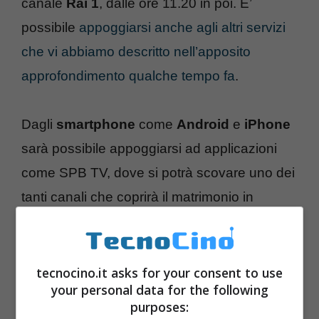
canale
Rai 1
, dalle ore 11.20 in poi. E’
possibile
appoggiarsi anche agli altri servizi
che vi abbiamo descritto nell’apposito
approfondimento qualche tempo fa
.
Dagli
smartphone
come
Android
e
iPhone
sarà possibile appoggiarsi ad applicazioni
come SPB TV, dove si potrà scovare uno dei
tanti canali che coprirà il matrimonio in
diretta. Se invece si preferisce
una blog-
cronaca testuale rispetto al video, vi
segnaliamo Haisentito
!
tecnocino.it asks for your consent to use
your personal data for the following
purposes: