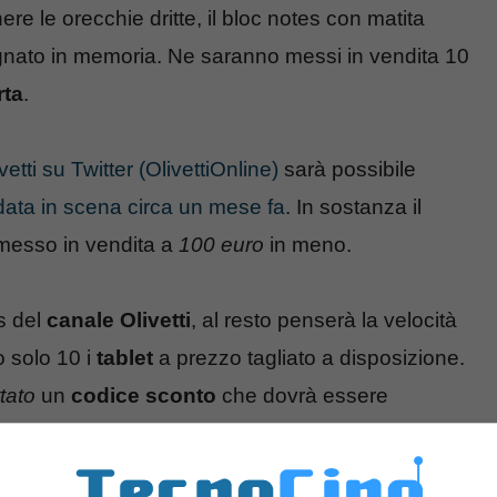
re le orecchie dritte, il bloc notes con matita
nato in memoria. Ne saranno messi in vendita 10
rta
.
vetti su Twitter (OlivettiOnline)
sarà possibile
data in scena circa un mese fa
. In sostanza il
messo in vendita a
100 euro
in meno.
s del
canale Olivetti
, al resto penserà la velocità
o solo 10 i
tablet
a prezzo tagliato a disposizione.
tato
un
codice sconto
che dovrà essere
ero verde
800 189948
.