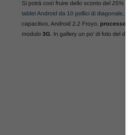
Si potrà così fruire dello sconto del
25%
e de
tablet Android da 10 pollici di diagonale, co
capacitivo, Android 2.2 Froyo,
processore
n
modulo
3G
. In gallery un po’ di foto del devi