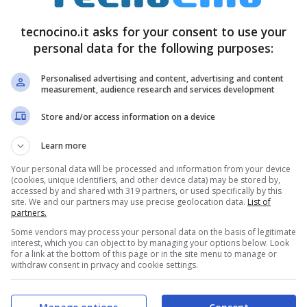
lla spedizione
gratuita
per mettere le mani sul
tecnocino.it asks for your consent to use your
n una scheda tecnica di tutto rispetto
con display
personal data for the following purposes:
Vidia tegra 2,
GPS
con bussola, USB, Wi-Fi e
ce.
Personalised advertising and content, advertising and content
measurement, audience research and services development
Store and/or access information on a device
Learn more
Your personal data will be processed and information from your device
(cookies, unique identifiers, and other device data) may be stored by,
accessed by and shared with 319 partners, or used specifically by this
site. We and our partners may use precise geolocation data.
List of
partners.
Some vendors may process your personal data on the basis of legitimate
interest, which you can object to by managing your options below. Look
for a link at the bottom of this page or in the site menu to manage or
withdraw consent in privacy and cookie settings.