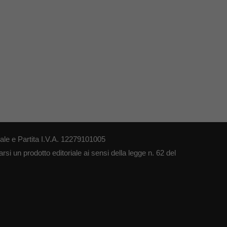
le e Partita I.V.A. 12279101005
si un prodotto editoriale ai sensi della legge n. 62 del