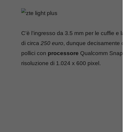
C’è l’ingresso da 3.5 mm per le cuffie e la c
di circa
250 euro
, dunque decisamente compe
pollici con
processore
Qualcomm SnapDrag
risoluzione di 1.024 x 600 pixel.