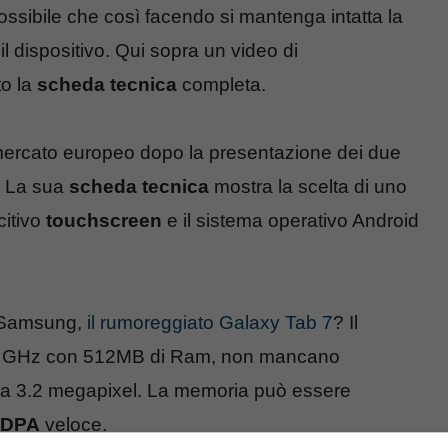
ossibile che così facendo si mantenga intatta la
l dispositivo. Qui sopra un video di
to la
scheda tecnica
completa.
mercato europeo dopo la presentazione dei due
. La sua
scheda tecnica
mostra la scelta di uno
citivo
touchscreen
e il sistema operativo Android
i Samsung,
il rumoreggiato Galaxy Tab 7
? Il
 GHz con 512MB di Ram, non mancano
a 3.2 megapixel. La memoria può essere
DPA
veloce.