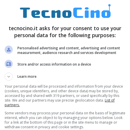
tecnocino.it asks for your consent to use your
olorazione è nera lucida. Il
prezzo
di vendita sarà
personal data for the following purposes:
titivo. Il cugino ZTE Light 2 è sempre da 7
Personalised advertising and content, advertising and content
on da 1,2 GHz ma il
display
sale alla
measurement, audience research and services development
Store and/or access information on a device
Learn more
Your personal data will be processed and information from your device
(cookies, unique identifiers, and other device data) may be stored by,
accessed by and shared with 319 partners, or used specifically by this
site. We and our partners may use precise geolocation data.
List of
partners.
Some vendors may process your personal data on the basis of legitimate
interest, which you can object to by managing your options below. Look
for a link at the bottom of this page or in the site menu to manage or
withdraw consent in privacy and cookie settings.