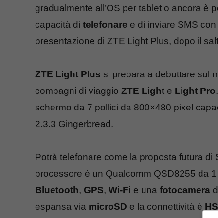
gradualmente all’OS per tablet o ancora è p
capacità di
telefonare
e di inviare SMS con i
presentazione di ZTE Light Plus, dopo il sal
ZTE Light Plus
si prepara a debuttare sul 
compagni di viaggio
ZTE Light
e
Light Pro
schermo da 7 pollici da 800×480 pixel capa
2.3.3 Gingerbread.
Potrà telefonare come la proposta futura d
processore è un Qualcomm QSD8255 da 1
Bluetooth
,
GPS
,
Wi-Fi
e una
fotocamera
d
espansa via
microSD
e la connettività è
HS