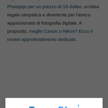
Photojojo per un prezzo di 18 dollari
, un’idea
regalo simpatica e divertente per l’amico
appassionato di fotografia digitale. A
proposito,
meglio Canon o Nikon? Ecco il
nostro approfondimento dedicato
.