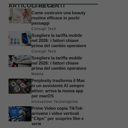
ARTICOLI RECENTI
Consigli Tech
Come costruire una beauty
routine efficace in pochi
passaggi
Consigli Tech
Scegliere la tariffa mobile
nel 2026: i fattori chiave
prima del cambio operatore
Consigli Tech
Scegliere la tariffa mobile
nel 2026: i fattori chiave
prima del cambio operatore
Mobile
Perplexity trasforma il Mac
in un assistente AI sempre
attivo: arriva la nuova app
per macOS
Innovazioni Tecnologiche
Prime Video copia TikTok:
arrivano i video verticali
“Clips” per scoprire film e
serie