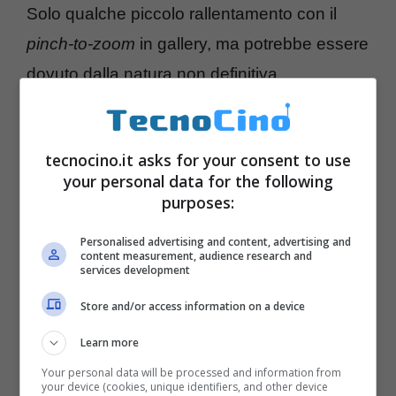
Solo qualche piccolo rallentamento con il
pinch-to-zoom
in gallery, ma potrebbe essere
dovuto dalla natura non definitiva
dell’esemplare.
tecnocino.it asks for your consent to use
Anche in questo caso il
modello da 8 pollici
your personal data for the following
sembra mostrare la giusta dimensione
per
purposes:
sposare portabilità e comfort in uso. Comodo
Personalised advertising and content, advertising and
lo
stand
incluso e la possibilità di collegare
content measurement, audience research and
services development
una tastiera Bluetooth senza fili. Insomma, le
Store and/or access information on a device
premesse ci sono. In attesa di una prova più
approfondita, a presto con il
video
che
Learn more
abbiamo catturato durante l’incontro.
Your personal data will be processed and information from
your device (cookies, unique identifiers, and other device