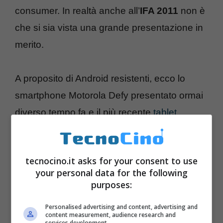
consumer. In realtà anche all’
IFA 2011
non è
che si sia vista una grande presentazione in
merito.
A proposito di Android resistenti, ecco lo
smartphone Motorola Defy presentato ormai
diverso tempo fa e il più recente
tablet
indistruttibile Panasonic Toughbook
.
tecnocino.it asks for your consent to use
your personal data for the following
purposes:
Personalised advertising and content, advertising and
content measurement, audience research and
services development