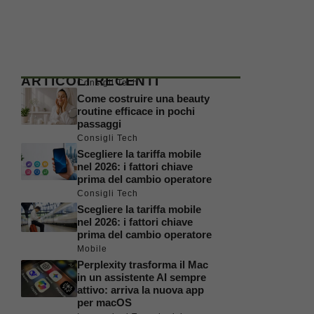
ARTICOLI RECENTI
Consigli Tech
Come costruire una beauty
routine efficace in pochi
passaggi
Consigli Tech
Scegliere la tariffa mobile
nel 2026: i fattori chiave
prima del cambio operatore
Consigli Tech
Scegliere la tariffa mobile
nel 2026: i fattori chiave
prima del cambio operatore
Mobile
Perplexity trasforma il Mac
in un assistente AI sempre
attivo: arriva la nuova app
per macOS