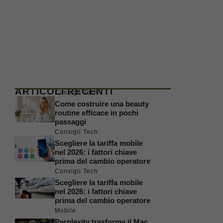
ARTICOLI RECENTI
Consigli Tech
Come costruire una beauty
routine efficace in pochi
passaggi
Consigli Tech
Scegliere la tariffa mobile
nel 2026: i fattori chiave
prima del cambio operatore
Consigli Tech
Scegliere la tariffa mobile
nel 2026: i fattori chiave
prima del cambio operatore
Mobile
Perplexity trasforma il Mac