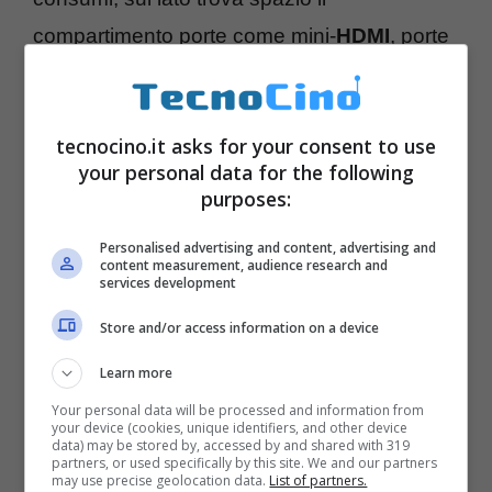
compartimento porte come mini-
HDMI
, porte
USB, slot
SD
. L’
aggiornamento a Ice Cream
Sandwich avverrà dopo poco
, uscirà da
tecnocino.it asks for your consent to use
subito con Android 3.2 Honeycomb. Il
your personal data for the following
prezzo
? Probabilmente
499 dollari
, mica
purposes:
male.
Personalised advertising and content, advertising and
content measurement, audience research and
services development
Store and/or access information on a device
Learn more
Your personal data will be processed and information from
your device (cookies, unique identifiers, and other device
data) may be stored by, accessed by and shared with 319
partners, or used specifically by this site. We and our partners
may use precise geolocation data.
List of partners.