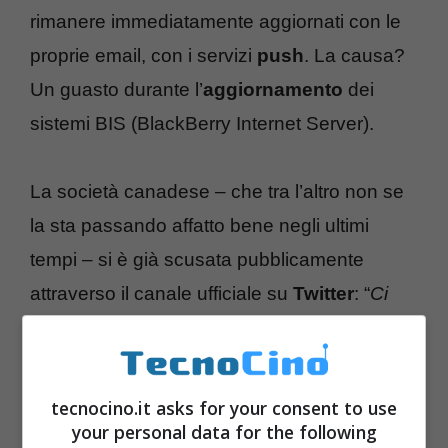
rimanere immediatamente aggiornati con le
proprie email, con i servizi
push
. La causa?
Un guasto durante l’
aggiornamento
dei
sistemi BIS (BlackBerry Internet Server).
La società canadese – che tra l’altro non se
la sta passando affatto bene negli ultimi
tempi – si è già scusata pubblicamente
attraverso il canale ufficiale su
Twitter
: “
Ci
scusiamo con tutti i nostri clienti di Europa,
Medio Oriente e Africa, dove ancora si
subiscono malfunzionamenti. Vi
tecnocino.it asks for your consent to use
aggiorneremo il prima possibile
“.
your personal data for the following