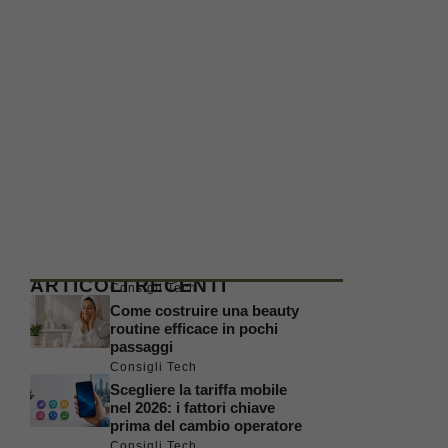
ARTICOLI RECENTI
Consigli Tech
Come costruire una beauty
routine efficace in pochi
passaggi
Consigli Tech
Scegliere la tariffa mobile
nel 2026: i fattori chiave
prima del cambio operatore
Consigli Tech