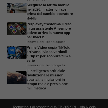
Scegliere la tariffa mobile
nel 2026: i fattori chiave
prima del cambio operatore
Mobile
Perplexity trasforma il Mac
in un assistente AI sempre
attivo: arriva la nuova app
per macOS
Innovazioni Tecnologiche
Prime Video copia TikTok:
arrivano i video verticali
“Clips” per scoprire film e
serie
Innovazioni Tecnologiche
L’intelligenza artificiale
rivoluziona le missioni
spaziali: simulazioni in
tempo reale e precisione
millimetrica
Tecnocino.it di proprietà di WEB 365 SRL - Via Nicola