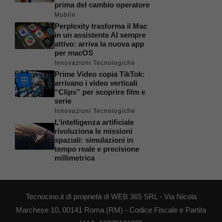
prima del cambio operatore
Mobile
Perplexity trasforma il Mac
in un assistente AI sempre
attivo: arriva la nuova app
per macOS
Innovazioni Tecnologiche
Prime Video copia TikTok:
arrivano i video verticali
“Clips” per scoprire film e
serie
Innovazioni Tecnologiche
L’intelligenza artificiale
rivoluziona le missioni
spaziali: simulazioni in
tempo reale e precisione
millimetrica
Tecnocino.it di proprietà di WEB 365 SRL - Via Nicola
Marchese 10, 00141 Roma (RM) - Codice Fiscale e Partita