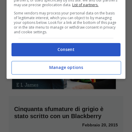
partners, or used specifically by this site. We and our partners
may use precise geolocation data.
List of partners.
Some vendors may process your personal data on the basis
of legitimate interest, which you can object to by managing
your options below. Look for a link at the bottom of this page
or in the site menu to manage or withdraw consent in privacy
and cookie settings.
Consent
Manage options
Cinquanta sfumature di grigio è
stato scritto con un Blackberry
Febbraio 20, 2015