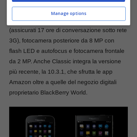
interna espandibili fino a 128 GB tramite
Manage options
schede microSD, batteria da 2.515 mAh
(assicurati 17 ore di conversazione sotto rete
3G), fotocamera posteriore da 8 MP con
flash LED e autofocus e fotocamera frontale
da 2 MP. Anche Classic integra la versione
più recente, la 10.3.1, che sfrutta le app
Amazon oltre a quelle del negozio digitali
proprietario BlackBerry World.