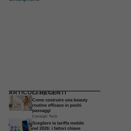
ARTICOLI RECENTI
Consigli Tech
Come costruire una beauty
routine efficace in pochi
passaggi
Consigli Tech
Scegliere la tariffa mobile
nel 2026: i fattori chiave