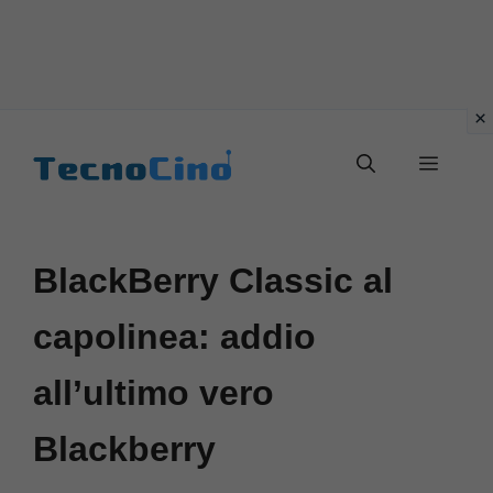
Vai
al
Menu
contenuto
BlackBerry Classic al
capolinea: addio
all’ultimo vero
Blackberry