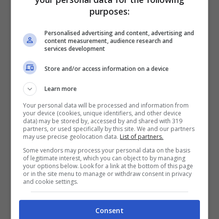
purposes:
Personalised advertising and content, advertising and
content measurement, audience research and
services development
Store and/or access information on a device
BlackBerry Classic
ripartiva da tutto ciò che
Learn more
l’utente BlackBerry apprezzava: la tastiera
Your personal data will be processed and information from
your device (cookies, unique identifiers, and other device
QWERTY fisica, un trackpad, uno schermo
data) may be stored by, accessed by and shared with 319
partners, or used specifically by this site. We and our partners
touch compatto e un dispositivo portatile. E
may use precise geolocation data.
List of partners.
l’azienda canadese li aveva accontentati:
Some vendors may process your personal data on the basis
of legitimate interest, which you can object to by managing
your options below. Look for a link at the bottom of this page
schermo
da 3,5 pollici touch in alta
or in the site menu to manage or withdraw consent in privacy
and cookie settings.
definizione (720 x 720, 294 ppi),
processore
dual-core
Qualcomm Snapdragon S4 da 1,5
Consent
GHz, 2 GB di RAM, 16 GB di memoria